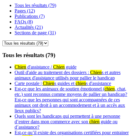
Tous les résultats (79)
Pages (12)
Publications (7)
FAQs (8)
Actualités (21)
Sections de page (31)
Tous les résultats (79)
Chien
d'assistance /
Chien
guide
Outil d'aide au traitement des dossiers :
Chien
s et autres
animaux d'assistance utilisés pour pallier le handicap
Carte postale |
Chien
s guides et
chien
s d'assistance
Est-ce que les animaux de soutien émotionnel (
chien
, chat,
etc.) sont reconnus comme moyens de pallier un handicap?
Est-ce que les personnes qui sont accompagnées de ces
animaux ont droit à un accommodement et à un accès aux
lieux publics?
Quels sont les handicaps qui permettent à une personne
d’entrer dans mon commerce avec son
chien
guide ou
d’assistance?
Est-ce qu’il existe des organisations certifiées pour entrainer