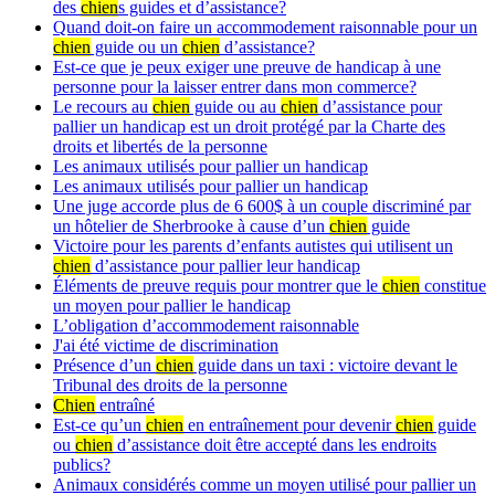
des
chien
s guides et d’assistance?
Quand doit-on faire un accommodement raisonnable pour un
chien
guide ou un
chien
d’assistance?
Est-ce que je peux exiger une preuve de handicap à une
personne pour la laisser entrer dans mon commerce?
Le recours au
chien
guide ou au
chien
d’assistance pour
pallier un handicap est un droit protégé par la Charte des
droits et libertés de la personne
Les animaux utilisés pour pallier un handicap
Les animaux utilisés pour pallier un handicap
Une juge accorde plus de 6 600$ à un couple discriminé par
un hôtelier de Sherbrooke à cause d’un
chien
guide
Victoire pour les parents d’enfants autistes qui utilisent un
chien
d’assistance pour pallier leur handicap
Éléments de preuve requis pour montrer que le
chien
constitue
un moyen pour pallier le handicap
L’obligation d’accommodement raisonnable
J'ai été victime de discrimination
Présence d’un
chien
guide dans un taxi : victoire devant le
Tribunal des droits de la personne
Chien
entraîné
Est-ce qu’un
chien
en entraînement pour devenir
chien
guide
ou
chien
d’assistance doit être accepté dans les endroits
publics?
Animaux considérés comme un moyen utilisé pour pallier un